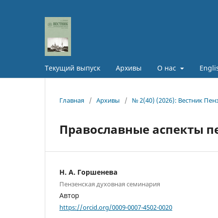
Текущий выпуск
Архивы
О нас
Engli
Главная
/
Архивы
/
№ 2(40) (2026): Вестник Пе
Православные аспекты п
Н. А. Горшенева
Пензенская духовная семинария
Автор
https://orcid.org/0009-0007-4502-0020