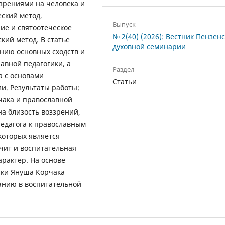
зрениями на человека и
еский метод,
Выпуск
е и святоотеческое
№ 2(40) (2026): Вестник Пензен
кий метод. В статье
духовной семинарии
нию основных сходств и
авной педагогики, а
Раздел
а с основами
Статьи
и. Результаты работы:
чака и православной
на близость воззрений,
педагога к православным
которых является
ачит и воспитательная
рактер. На основе
ики Януша Корчака
анию в воспитательной