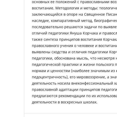
основных ее положений с православными воз
воспитание. Методология и методы: теологич
заключающийся в опоре на Священное Писани
наследие, компаративный метод, биографичес
последовательно решаются задачи по выявле
отличий педагогики Януша Корчака и правосл
также синтеза принципов воспитания Корчак
православного учения о человеке и воспитани
выявлены сходства и отличия педагогики Кор
педагогики, обоснована мысль, что несмотря 
педагогической практики и жизни польского 
нормам и ценностям (наиболее значимым из 
педоцентричность), его мировоззрение, а зн
деятельность носила внеконфессиональный ха
православной адаптации принципов педагог
предлагаются рекомендации по их использов
деятельности в воскресных школах.