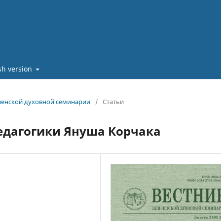
sh version
нзенской духовной семинарии
/
Статьи
едагогики Януша Корчака