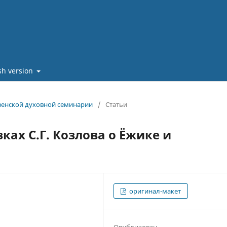
sh version
нзенской духовной семинарии
/
Статьи
ках С.Г. Козлова о Ёжике и
оригинал-макет
Опубликован