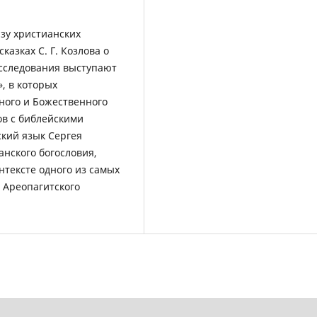
зу христианских
казках С. Г. Козлова о
исследования выступают
», в которых
ного и Божественного
ов с библейскими
кий язык Сергея
анского богословия,
онтексте одного из самых
 Ареопагитского