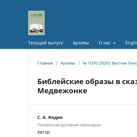
Текущий выпуск
Архивы
О нас
Engli
Главная
/
Архивы
/
№ 1(39) (2026): Вестник Пе
Библейские образы в сказ
Медвежонке
С. А. Федин
Пензенская духовная семинария
Автор