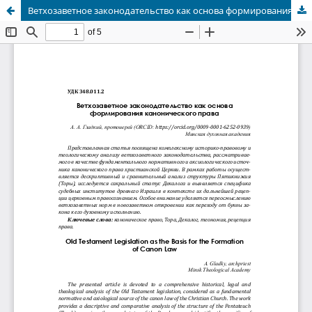
Ветхозаветное законодательство как основа формирования канонического права